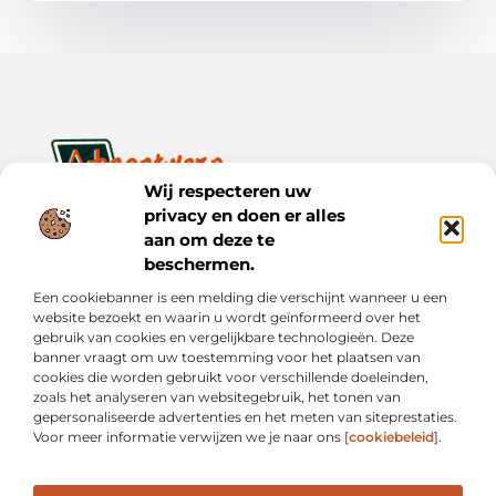
Wij respecteren uw
privacy en doen er alles
Ontwerp je dagelijks leven met inspiratie en verhalen.
Ontdek praktische tips, creatieve ideeën en waardevolle
aan om deze te
inzichten op Bnontwerp.nl.
beschermen.
Een cookiebanner is een melding die verschijnt wanneer u een
Bericht categorie
website bezoekt en waarin u wordt geïnformeerd over het
gebruik van cookies en vergelijkbare technologieën. Deze
banner vraagt om uw toestemming voor het plaatsen van
cookies die worden gebruikt voor verschillende doeleinden,
Onze informatie
zoals het analyseren van websitegebruik, het tonen van
gepersonaliseerde advertenties en het meten van siteprestaties.
Goede Links Inkopen: Wat Je Moet Weten vóór Je Investeert in Linkbuilding
Inkomsten Genereren met Mijn Website: Van Online Aanwezigheid naar Echte Verdiensten
Voor meer informatie verwijzen we je naar ons [
cookiebeleid
].