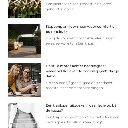
Een elektrische schuifpoort installeren
gebeurt in grote
Stappenplan voor meer wooncomfort en
buitenplezier
Uw gids voor een comfortabeler huis en
een sfeervolle tuin Een thuis
De stille motor achter bedrijfsgroei:
waarom HR vaker de doorslag geeft dan je
denkt
Als een bedrijf groeit, gaat de aandacht
meestal naar de zichtbare dingen:
Een traploper uitzoeken: waar let je op bij
de keuze?
Een traploper geeft een trap niet alleen een
verzorgde uitstraling, maar zorgt