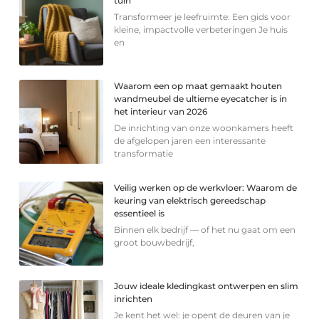
tuin
Transformeer je leefruimte: Een gids voor
kleine, impactvolle verbeteringen Je huis
en
Waarom een op maat gemaakt houten
wandmeubel de ultieme eyecatcher is in
het interieur van 2026
De inrichting van onze woonkamers heeft
de afgelopen jaren een interessante
transformatie
Veilig werken op de werkvloer: Waarom de
keuring van elektrisch gereedschap
essentieel is
Binnen elk bedrijf — of het nu gaat om een
groot bouwbedrijf,
Jouw ideale kledingkast ontwerpen en slim
inrichten
Je kent het wel: je opent de deuren van je