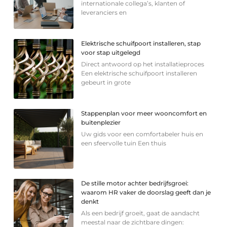
internationale collega’s, klanten of
leveranciers en
Elektrische schuifpoort installeren, stap
voor stap uitgelegd
Direct antwoord op het installatieproces
Een elektrische schuifpoort installeren
gebeurt in grote
Stappenplan voor meer wooncomfort en
buitenplezier
Uw gids voor een comfortabeler huis en
een sfeervolle tuin Een thuis
De stille motor achter bedrijfsgroei:
waarom HR vaker de doorslag geeft dan je
denkt
Als een bedrijf groeit, gaat de aandacht
meestal naar de zichtbare dingen: