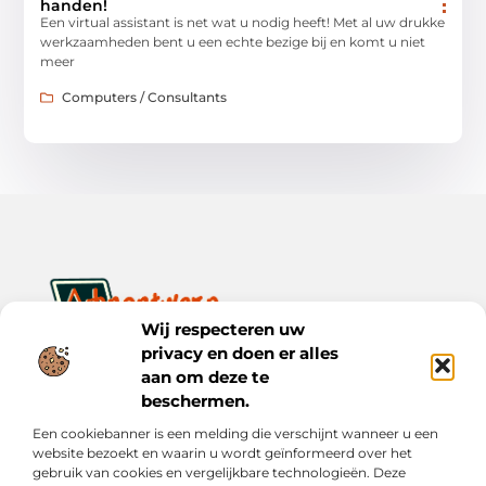
handen!
Een virtual assistant is net wat u nodig heeft! Met al uw drukke
werkzaamheden bent u een echte bezige bij en komt u niet
meer
Computers / Consultants
Wij respecteren uw
privacy en doen er alles
Ontwerp je dagelijks leven met inspiratie en verhalen.
Ontdek praktische tips, creatieve ideeën en waardevolle
aan om deze te
inzichten op Bnontwerp.nl.
beschermen.
Een cookiebanner is een melding die verschijnt wanneer u een
Bericht categorie
website bezoekt en waarin u wordt geïnformeerd over het
gebruik van cookies en vergelijkbare technologieën. Deze