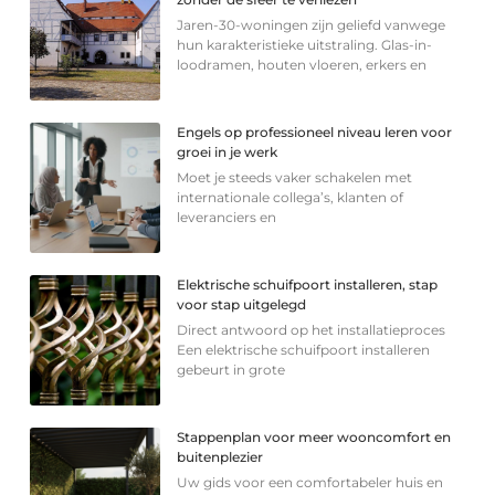
Jaren-30-woningen zijn geliefd vanwege
hun karakteristieke uitstraling. Glas-in-
loodramen, houten vloeren, erkers en
Engels op professioneel niveau leren voor
groei in je werk
Moet je steeds vaker schakelen met
internationale collega’s, klanten of
leveranciers en
Elektrische schuifpoort installeren, stap
voor stap uitgelegd
Direct antwoord op het installatieproces
Een elektrische schuifpoort installeren
gebeurt in grote
Stappenplan voor meer wooncomfort en
buitenplezier
Uw gids voor een comfortabeler huis en