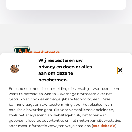
Wij respecteren uw
privacy en doen er alles
Ontwerp je dagelijks leven met inspiratie en verhalen.
Ontdek praktische tips, creatieve ideeën en waardevolle
aan om deze te
inzichten op Bnontwerp.nl.
beschermen.
Een cookiebanner is een melding die verschijnt wanneer u een
Bericht categorie
website bezoekt en waarin u wordt geïnformeerd over het
gebruik van cookies en vergelijkbare technologieën. Deze
banner vraagt om uw toestemming voor het plaatsen van
cookies die worden gebruikt voor verschillende doeleinden,
Onze informatie
zoals het analyseren van websitegebruik, het tonen van
gepersonaliseerde advertenties en het meten van siteprestaties.
Goede Links Inkopen: Wat Je Moet Weten vóór Je Investeert in Linkbuilding
Inkomsten Genereren met Mijn Website: Van Online Aanwezigheid naar Echte Verdiensten
Voor meer informatie verwijzen we je naar ons [
cookiebeleid
].