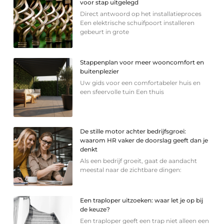
voor stap uitgelegd
Direct antwoord op het installatieproces
Een elektrische schuifpoort installeren
gebeurt in grote
Stappenplan voor meer wooncomfort en
buitenplezier
Uw gids voor een comfortabeler huis en
een sfeervolle tuin Een thuis
De stille motor achter bedrijfsgroei:
waarom HR vaker de doorslag geeft dan je
denkt
Als een bedrijf groeit, gaat de aandacht
meestal naar de zichtbare dingen:
Een traploper uitzoeken: waar let je op bij
de keuze?
Een traploper geeft een trap niet alleen een