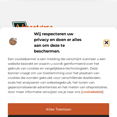
Wij respecteren uw
privacy en doen er alles
Ontwerp je dagelijks leven met inspiratie en verhalen.
Ontdek praktische tips, creatieve ideeën en waardevolle
aan om deze te
inzichten op Bnontwerp.nl.
beschermen.
Een cookiebanner is een melding die verschijnt wanneer u een
Bericht categorie
website bezoekt en waarin u wordt geïnformeerd over het
gebruik van cookies en vergelijkbare technologieën. Deze
banner vraagt om uw toestemming voor het plaatsen van
cookies die worden gebruikt voor verschillende doeleinden,
Onze informatie
zoals het analyseren van websitegebruik, het tonen van
gepersonaliseerde advertenties en het meten van siteprestaties.
Goede Links Inkopen: Wat Je Moet Weten vóór Je Investeert in Linkbuilding
Inkomsten Genereren met Mijn Website: Van Online Aanwezigheid naar Echte Verdiensten
Voor meer informatie verwijzen we je naar ons [
cookiebeleid
].
Alles Toestaan
Website index
Cookiebeleid (EU)