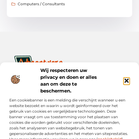
Computers / Consultants
Wij respecteren uw
privacy en doen er alles
Ontwerp je dagelijks leven met inspiratie en verhalen.
Ontdek praktische tips, creatieve ideeën en waardevolle
aan om deze te
inzichten op Bnontwerp.nl.
beschermen.
Een cookiebanner is een melding die verschijnt wanneer u een
Bericht categorie
website bezoekt en waarin u wordt geïnformeerd over het
gebruik van cookies en vergelijkbare technologieën. Deze
banner vraagt om uw toestemming voor het plaatsen van
cookies die worden gebruikt voor verschillende doeleinden,
Onze informatie
zoals het analyseren van websitegebruik, het tonen van
gepersonaliseerde advertenties en het meten van siteprestaties.
Goede Links Inkopen: Wat Je Moet Weten vóór Je Investeert in Linkbuilding
Inkomsten Genereren met Mijn Website: Van Online Aanwezigheid naar Echte Verdiensten