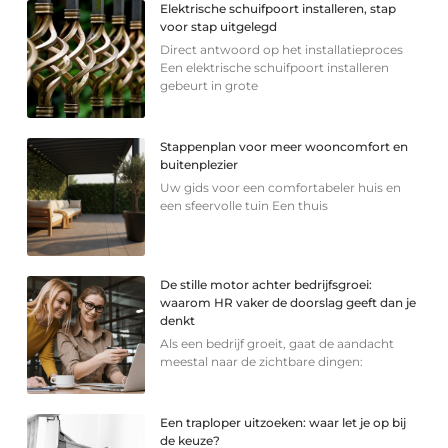
Elektrische schuifpoort installeren, stap
voor stap uitgelegd
Direct antwoord op het installatieproces
Een elektrische schuifpoort installeren
gebeurt in grote
Stappenplan voor meer wooncomfort en
buitenplezier
Uw gids voor een comfortabeler huis en
een sfeervolle tuin Een thuis
De stille motor achter bedrijfsgroei:
waarom HR vaker de doorslag geeft dan je
denkt
Als een bedrijf groeit, gaat de aandacht
meestal naar de zichtbare dingen:
Een traploper uitzoeken: waar let je op bij
de keuze?